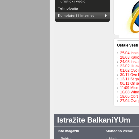
Turistički vodič
Tehnologija
Kompjuteri i internet
Ostale vesti
25/04 Inst
28/03 Kako
24/03 Inst
22/02 Huaw
01/02 Ovo 
30/11 Ove 
13/11 Stig
06/11 On s
11/09 Micro
10/08 Wind
18/05 Obrt
27/04 Ove 
Istražite BalkaniYUm
Info magazin
Slobodno vreme
Politika
Moda