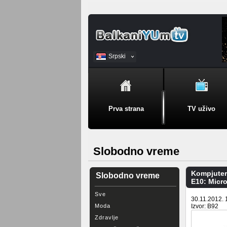
Srpski
BiH
Prva strana
TV uživo
Slobodno vreme
Kompjuteri
Slobodno vreme
E10: Micro
Sve
30.11.2012. 
Moda
Izvor: B92
Zdravlje