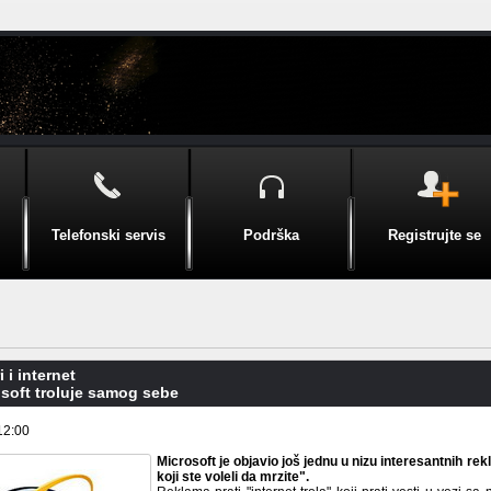
Telefonski servis
Podrška
Registrujte se
 i internet
soft troluje samog sebe
12:00
Microsoft je objavio još jednu u nizu interesantnih re
koji ste voleli da mrzite".