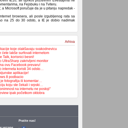
 novim IE10, ali uprkos pozitivnim izveštajima ne
komentarima, na Fejsbuku i na Tviteru.
, a Microsoft poručuje da je u pitanju napredak -
internet browsera, ali posle izgubljenog rata sa
ao na 25 do 30 odsto, a IE je dobio nadimak
Arhiva
ikacije koje olakšavaju svakodnevicu
 ćete lakše surfovati internetom
 Talk, korisnici besni!
o UltraSharp zakrivljeni monitor
 na ovu Facebook prevaru!
 interneta koristi 34 odsto…
pijunske aplikacije!
dows 8 podbacio
e fotografija ili komentar…
iju koju ste čekali i srpski…
onimnost na internetu ne postoji"
eview ipak početkom oktobra
Pratite nas!
je vezane