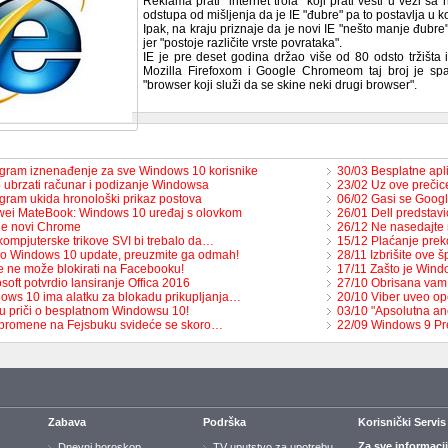
Reklama prati "internet trola" koji prati vesti u vezi sa
odstupa od mišljenja da je IE "đubre" pa to postavlja u 
Ipak, na kraju priznaje da je novi IE "nešto manje đubre"
jer "postoje različite vrste povrataka".
IE je pre deset godina držao više od 80 odsto tržišta 
Mozilla Firefoxom i Google Chromeom taj broj je sp
"browser koji služi da se skine neki drugi browser".
agram iznenađenje za sve Windows 10 korisnike
30/03 Besplatne apl
 ubrzati računar i podizanje Windowsa
23/02 Uz ove prečice
agram ukida hronološki prikaz postova
06/02 Gasi se Google
ei MateBook: Windows 10 uređaj s olovkom
26/01 Dell predstavi
je novi Chrome
26/12 Ne nasedajte
kompjuterske trikove SVI bi trebalo da…
15/12 Plaćanje preko
ao Windows 10 update, preuzmite ga odmah!
28/11 Izbrišite ove š
e ne može blokirati na Facebooku!
17/11 Zašto je Win
soft potvrdio lansiranje Offica 2016
27/10 Obrisana vam j
ows 10 ima alatku za blokadu prikupljanja…
20/10 Viber uveo opc
 u priči o besplatnom Windowsu 10!
03/10 "Apsolutna an
promene na Fejsbuku svideće se skoro…
22/09 Windows 9 Pr
Zabava
Podrška
Korisnički Servis
Za sve informaci
Dnevni horoskop
TV uputstvo za upotrebu