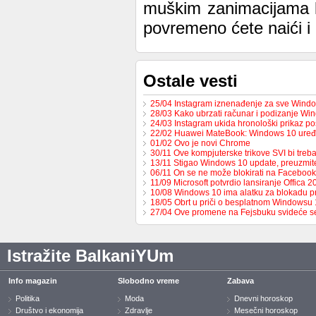
muškim zanimacijama ka
povremeno ćete naići i
Ostale vesti
25/04 Instagram iznenađenje za sve Windo
28/03 Kako ubrzati računar i podizanje W
24/03 Instagram ukida hronološki prikaz p
22/02 Huawei MateBook: Windows 10 uređ
01/02 Ovo je novi Chrome
30/11 Ove kompjuterske trikove SVI bi tre
13/11 Stigao Windows 10 update, preuzmi
06/11 On se ne može blokirati na Facebook
11/09 Microsoft potvrdio lansiranje Offica 2
10/08 Windows 10 ima alatku za blokadu p
18/05 Obrt u priči o besplatnom Windowsu 
27/04 Ove promene na Fejsbuku svideće 
Istražite BalkaniYUm
Info magazin
Slobodno vreme
Zabava
Politika
Moda
Dnevni horoskop
Društvo i ekonomija
Zdravlje
Mesečni horoskop