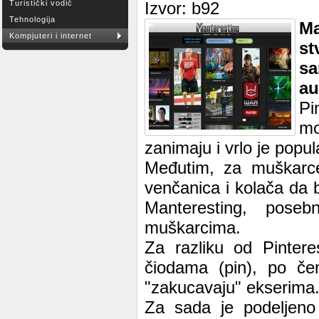
Turistički vodič
Izvor: b92
Tehnologija
Ma
Kompjuteri i internet
st
sa
au
Pi
mo
zanimaju i vrlo je popul
Međutim, za muškarce 
venčanica i kolača da 
Manteresting, pose
muškarcima.
Za razliku od Pinteres
čiodama (pin), po če
"zakucavaju" ekserima
Za sada je podeljeno 