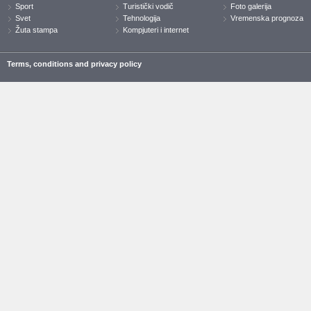
Sport
Turistički vodič
Foto galerija
Svet
Tehnologija
Vremenska prognoza
Žuta stampa
Kompjuteri i internet
Terms, conditions and privacy policy