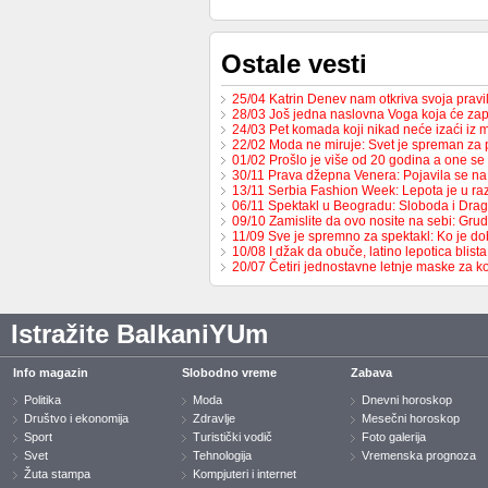
Ostale vesti
25/04 Katrin Denev nam otkriva svoja prav
28/03 Još jedna naslovna Voga koja će zap
24/03 Pet komada koji nikad neće izaći iz
22/02 Moda ne miruje: Svet je spreman za
01/02 Prošlo je više od 20 godina a one s
30/11 Prava džepna Venera: Pojavila se 
13/11 Serbia Fashion Week: Lepota je u raz
06/11 Spektakl u Beogradu: Sloboda i Dr
09/10 Zamislite da ovo nosite na sebi: Gru
11/09 Sve je spremno za spektakl: Ko je d
10/08 I džak da obuče, latino lepotica blista
20/07 Četiri jednostavne letnje maske za k
Istražite BalkaniYUm
Info magazin
Slobodno vreme
Zabava
Politika
Moda
Dnevni horoskop
Društvo i ekonomija
Zdravlje
Mesečni horoskop
Sport
Turistički vodič
Foto galerija
Svet
Tehnologija
Vremenska prognoza
Žuta stampa
Kompjuteri i internet