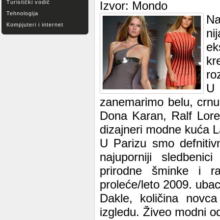
Turistički vodič
Izvor: Mondo
Tehnologija
Na
Kompjuteri i internet
ni
ek
kr
ro
U 
zanemarimo belu, crnu
Dona Karan, Ralf Loren
dizajneri modne kuća La
U Parizu smo defnitivn
najuporniji sledbenic
prirodne šminke i r
proleće/leto 2009. ubaci
Dakle, količina novc
izgledu. Živeo modni 