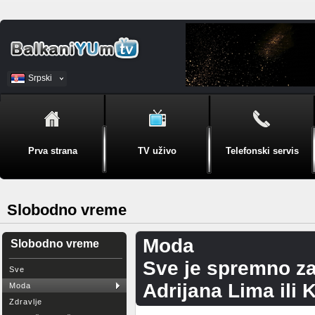
Srpski
BiH
Prva strana
TV uživo
Telefonski servis
Slobodno vreme
Moda
Slobodno vreme
Sve je spremno za 
Sve
Adrijana Lima ili
Moda
Zdravlje