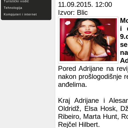
Turistički vodič
11.09.2015. 12:00
Tehnologija
Izvor: Blic
Kompjuteri i internet
Mo
i 
9.
s
n
Ad
Pored Adrijane na revi
nakon prošlogodišnje r
anđelima.
Kraj Adrijane i Alesa
Oldridž, Elsa Hosk, D
Ribeiro, Marta Hunt, Ro
Rejčel Hilbert.