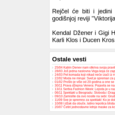
Rejčel će biti i jedi
godišnjoj reviji "Viktorij
Kendal Džener i Gigi H
Karli Klos i Ducen Kro
Ostale vesti
25/04 Katrin Denev nam otkriva svoja prav
28/03 Još jedna naslovna Voga koja će zap
24/03 Pet komada koji nikad neće izaći iz
22/02 Moda ne miruje: Svet je spreman za
01/02 Prošlo je više od 20 godina a one s
30/11 Prava džepna Venera: Pojavila se 
13/11 Serbia Fashion Week: Lepota je u raz
06/11 Spektakl u Beogradu: Sloboda i Dr
09/10 Zamislite da ovo nosite na sebi: Gru
11/09 Sve je spremno za spektakl: Ko je d
10/08 I džak da obuče, latino lepotica blista
20/07 Četiri jednostavne letnje maske za k