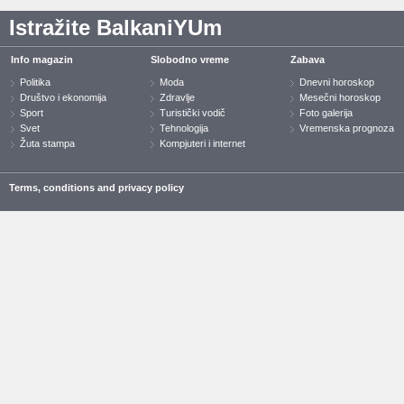
Istražite BalkaniYUm
Info magazin
Slobodno vreme
Zabava
Politika
Moda
Dnevni horoskop
Društvo i ekonomija
Zdravlje
Mesečni horoskop
Sport
Turistički vodič
Foto galerija
Svet
Tehnologija
Vremenska prognoza
Žuta stampa
Kompjuteri i internet
Terms, conditions and privacy policy