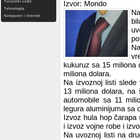
Turistički vodič
Izvor: Mondo
Tehnologija
Na
Kompjuteri i internet
bi
uv
po
Na
vr
kukuruz sa 15 miliona 
miliona dolara.
Na izvoznoj listi sled
13 miliona dolara, na
automobile sa 11 milio
legura aluminijuma sa d
Izvoz hula hop čarapa 
i izvoz vojne robe i izvo
Na uvoznoj listi na dr