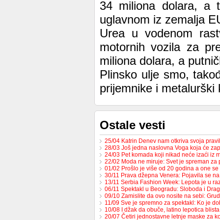
34 miliona dolara, a 
uglavnom iz zemalja EU
Urea u vodenom rastv
motornih vozila za pr
miliona dolara, a putni
Plinsko ulje smo, takođ
prijemnike i metaluršk
Ostale vesti
25/04 Katrin Denev nam otkriva svoja prav
28/03 Još jedna naslovna Voga koja će zap
24/03 Pet komada koji nikad neće izaći iz
22/02 Moda ne miruje: Svet je spreman za
01/02 Prošlo je više od 20 godina a one s
30/11 Prava džepna Venera: Pojavila se 
13/11 Serbia Fashion Week: Lepota je u raz
06/11 Spektakl u Beogradu: Sloboda i Dr
09/10 Zamislite da ovo nosite na sebi: Gru
11/09 Sve je spremno za spektakl: Ko je d
10/08 I džak da obuče, latino lepotica blista
20/07 Četiri jednostavne letnje maske za k