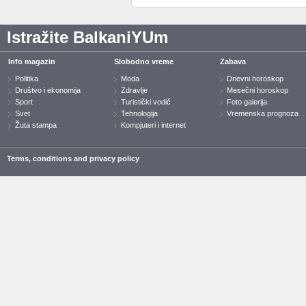
Istražite BalkaniYUm
Info magazin
Slobodno vreme
Zabava
Politika
Moda
Dnevni horoskop
Društvo i ekonomija
Zdravlje
Mesečni horoskop
Sport
Turistički vodič
Foto galerija
Svet
Tehnologija
Vremenska prognoza
Žuta stampa
Kompjuteri i internet
Terms, conditions and privacy policy