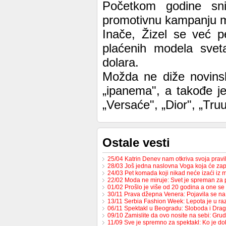
Početkom godine snim
promotivnu kampanju 
Inače, Žizel se već p
plaćenih modela svet
dolara.
Možda ne diže novinsk
„ipanema", a takođe je
„Versaće", „Dior", „Truu
Ostale vesti
25/04 Katrin Denev nam otkriva svoja prav
28/03 Još jedna naslovna Voga koja će zap
24/03 Pet komada koji nikad neće izaći iz
22/02 Moda ne miruje: Svet je spreman za
01/02 Prošlo je više od 20 godina a one s
30/11 Prava džepna Venera: Pojavila se 
13/11 Serbia Fashion Week: Lepota je u raz
06/11 Spektakl u Beogradu: Sloboda i Dr
09/10 Zamislite da ovo nosite na sebi: Gru
11/09 Sve je spremno za spektakl: Ko je d