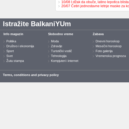
10/08 I džak da obuče, latino lepotica blista
20/07 Četiri jednostavne letnje maske za k
Istražite BalkaniYUm
Info magazin
Slobodno vreme
Zabava
Politika
Moda
Dnevni horoskop
Društvo i ekonomija
Zdravlje
Mesečni horoskop
Sport
Turistički vodič
Foto galerija
Svet
Tehnologija
Vremenska prognoza
Žuta stampa
Kompjuteri i internet
Terms, conditions and privacy policy