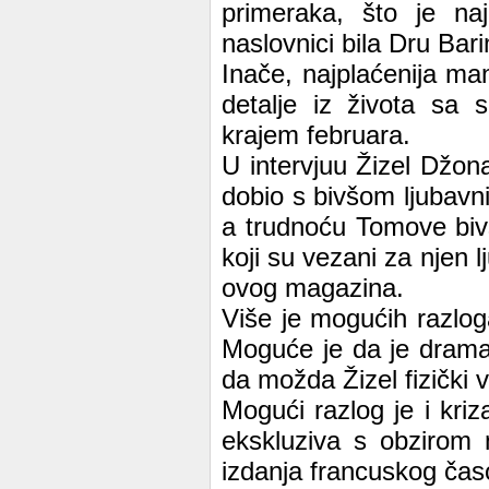
primeraka, što je n
naslovnici bila Dru Bar
Inače, najplaćenija man
detalje iz života sa
krajem februara.
U intervjuu Žizel Džon
dobio s bivšom ljubavn
a trudnoću Tomove biv
koji su vezani za njen l
ovog magazina.
Više je mogućih razlog
Moguće je da je drama
da možda Žizel fizički v
Mogući razlog je i kriz
ekskluziva s obzirom 
izdanja francuskog čas