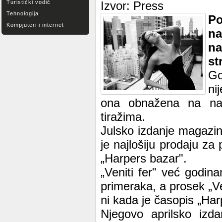
Turistički vodič
Izvor: Press
Tehnologija
P
Kompjuteri i internet
na
na
st
Go
ni
ona obnažena na nas
tiražima.
Julsko izdanje magazina
je najlošiju prodaju za 
„Harpers bazar".
„Veniti fer" već godin
primeraka, a prosek „Ven
ni kada je časopis „Har
Njegovo aprilsko izd