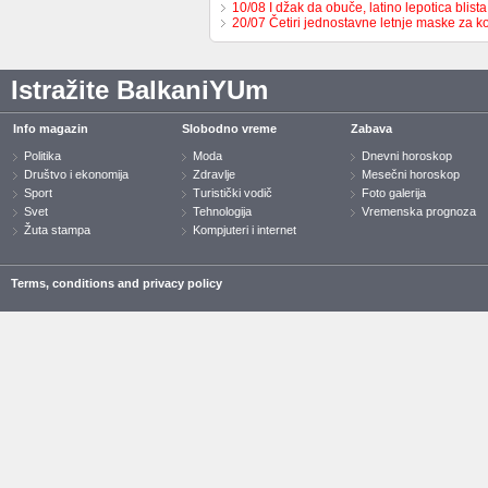
10/08 I džak da obuče, latino lepotica blista
20/07 Četiri jednostavne letnje maske za k
Istražite BalkaniYUm
Info magazin
Slobodno vreme
Zabava
Politika
Moda
Dnevni horoskop
Društvo i ekonomija
Zdravlje
Mesečni horoskop
Sport
Turistički vodič
Foto galerija
Svet
Tehnologija
Vremenska prognoza
Žuta stampa
Kompjuteri i internet
Terms, conditions and privacy policy