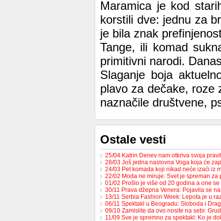
Maramica je kod starih
korstili dve: jednu za 
je bila znak prefinjenost
Tange, ili komad sukna
primitivni narodi. Danas
Slaganje boja aktueln
plavo za dečake, roze z
naznačile društvene, ps
Ostale vesti
25/04 Katrin Denev nam otkriva svoja prav
28/03 Još jedna naslovna Voga koja će zap
24/03 Pet komada koji nikad neće izaći iz
22/02 Moda ne miruje: Svet je spreman za
01/02 Prošlo je više od 20 godina a one s
30/11 Prava džepna Venera: Pojavila se 
13/11 Serbia Fashion Week: Lepota je u raz
06/11 Spektakl u Beogradu: Sloboda i Dr
09/10 Zamislite da ovo nosite na sebi: Gru
11/09 Sve je spremno za spektakl: Ko je d