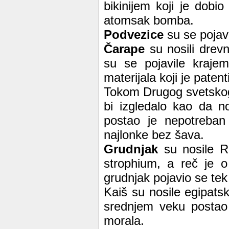
bikinijem koji je dobi
atomsak bomba.
Podvezice
su se pojav
Čarape
su nosili drevn
su se pojavile kraje
materijala koji je paten
Tokom Drugog svetskog 
bi izgledalo kao da no
postao je nepotreba
najlonke bez šava.
Grudnjak
su nosile Ri
strophium, a reč je 
grudnjak pojavio se tek
Kaiš su nosile egipats
srednjem veku postao 
morala.