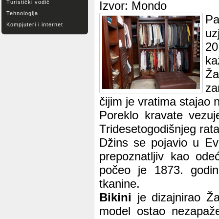
Turistički vodič
Izvor: Mondo
Tehnologija
Pa
Kompjuteri i internet
uz
20
ka
Ža
za
čijim je vratima staja
Poreklo kravate vezuj
Tridesetogodišnjeg rat
Džins se pojavio u Ev
prepoznatljiv kao ode
počeo je 1873. godin
tkanine.
Bikini
je dizajnirao Ž
model ostao nezapaže