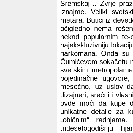
Sremskoj… Zvrje prazn
iznajme. Veliki svets
metara. Butici iz deved
očigledno nema rešen
nekad popularnim te-
najekskluzivniju lokaci
narkomana. Onda su doš
Čumićevom sokačetu nov
svetskim metropolama.
pojedinačne ugovore
mesečno, uz uslov da
dizajneri, srećni i vlas
ovde moći da kupe d
unikatne detalje za 
„običnim“ radnjama.
tridesetogodišnju Ti