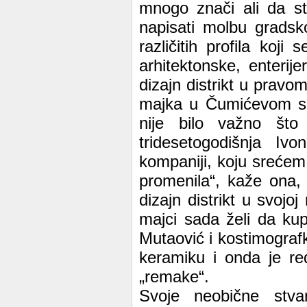
mnogo znači ali da st
napisati molbu gradsk
različitih profila koji
arhitektonske, enterije
dizajn distrikt u pravo
majka u Čumićevom sok
nije bilo važno št
tridesetogodišnja Ivo
kompaniji, koju srećem
promenila“, kaže ona, 
dizajn distrikt u svojo
majci sada želi da kup
Mutaović i kostimografk
keramiku i onda je red
„remake“.
Svoje neobične stv