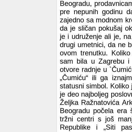
Beogradu, prodavnicam
pre nepunih godinu d
zajedno sa modnom kre
da je sličan pokušaj ok
je i udruženje ali je, 
drugi umetnici, da ne 
ovom trenutku. Koliko
sam bila u Zagrebu i
otvore radnje u `Čumić
„Čumiću“ ili ga iznaj
statusni simbol. Koliko 
je deo najboljeg poslo
Željka Ražnatovića Ark
Beogradu počela era šo
tržni centri s još ma
Republike i „Siti p