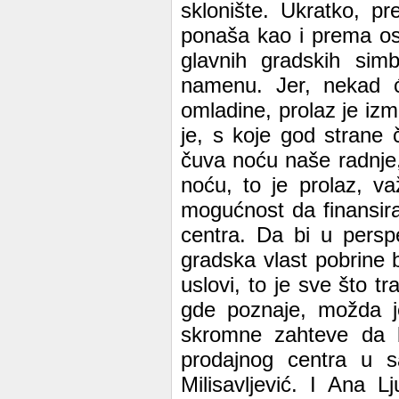
sklonište. Ukratko, 
ponaša kao i prema os
glavnih gradskih simb
namenu. Jer, nekad 
omladine, prolaz je iz
je, s koje god strane
čuva noću naše radnje,
noću, to je prolaz, 
mogućnost da finansira
centra. Da bi u persp
gradska vlast pobrine 
uslovi, to je sve što 
gde poznaje, možda j
skromne zahteve da b
prodajnog centra u s
Milisavljević. I Ana 