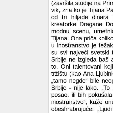
(završila studije na Pr
vik, zna ko je Tijana Pa
od tri hiljade dinar
kreatorke Dragane Doš
modnu scenu, umetnici
Tijana. Ona priča kolik
u inostranstvo je teža
su svi najveći svetski
Srbije ne izgleda baš 
to. Oni talentovani k
tržištu (kao Ana Ljubi
„tamo negde“ bile neo
Srbije - nije lako. „T
posao, ili bih pokušal
inostranstvo“, kaže on
obeshrabrujuće: „Lju