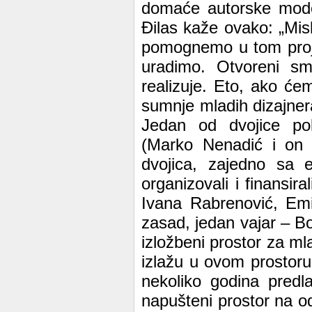
domaće autorske mode 
Đilas kaže ovako: „Misl
pomognemo u tom projek
uradimo. Otvoreni s
realizuje. Eto, ako će
sumnje mladih dizajnera
Jedan od dvojice pokr
(Marko Nenadić i on 
dvojica, zajedno sa 
organizovali i finansir
Ivana Rabrenović, Emil
zasad, jedan vajar – Bo
izložbeni prostor za m
izlažu u ovom prostoru
nekoliko godina predl
napušteni prostor na o