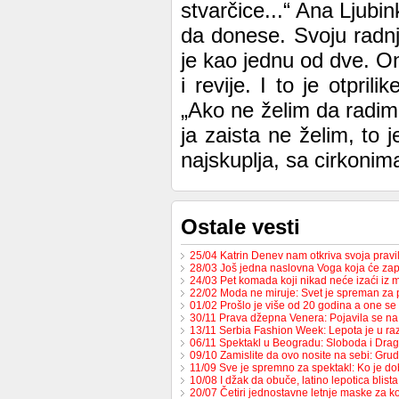
stvarčice...“ Ana Ljub
da donese. Svoju radnj
je kao jednu od dve. O
i revije. I to je otpr
„Ako ne želim da radim
ja zaista ne želim, to j
najskuplja, sa cirkonim
Ostale vesti
25/04 Katrin Denev nam otkriva svoja prav
28/03 Još jedna naslovna Voga koja će zap
24/03 Pet komada koji nikad neće izaći iz
22/02 Moda ne miruje: Svet je spreman za
01/02 Prošlo je više od 20 godina a one s
30/11 Prava džepna Venera: Pojavila se 
13/11 Serbia Fashion Week: Lepota je u raz
06/11 Spektakl u Beogradu: Sloboda i Dr
09/10 Zamislite da ovo nosite na sebi: Gru
11/09 Sve je spremno za spektakl: Ko je d
10/08 I džak da obuče, latino lepotica blista
20/07 Četiri jednostavne letnje maske za k