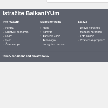
Istražite BalkaniYUm
Info magazin
Slobodno vreme
Zabava
Politika
Moda
Dnevni horoskop
Društvo i ekonomija
Zdravlje
Mesečni horoskop
Sport
Turistički vodič
Foto galerija
Svet
Tehnologija
Vremenska prognoza
Žuta stampa
Kompjuteri i internet
Terms, conditions and privacy policy