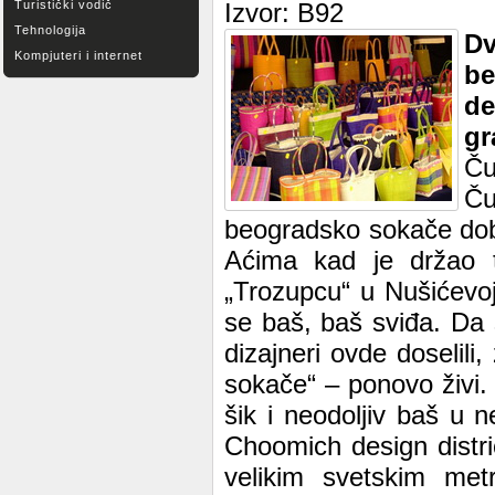
Turistički vodič
Izvor: B92
Tehnologija
D
Kompjuteri i internet
be
de
gr
Ču
Ču
beogradsko sokače dobil
Aćima kad je držao t
„Trozupcu“ u Nušićevo
se baš, baš sviđa. Da 
dizajneri ovde doselil
sokače“ – ponovo živi.
šik i neodoljiv baš u 
Choomich design distric
velikim svetskim met