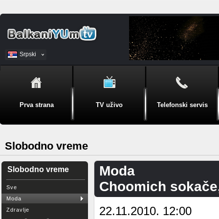
Srpski
BiH
Prva strana
TV uživo
Telefonski servis
Slobodno vreme
Moda
Slobodno vreme
Choomich sokače,
Sve
Moda
22.11.2010. 12:00
Zdravlje