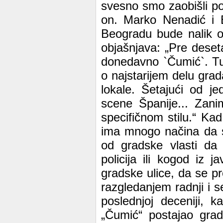
svesno smo zaobišli pol
on. Marko Nenadić i Bo
Beogradu bude nalik on
objašnjava: „Pre deset
donedavno `Čumić`. Tu 
o najstarijem delu grad
lokale. Šetajući od 
scene Španije... Zani
specifičnom stilu.“ Ka
ima mnogo načina da se
od gradske vlasti d
policija ili kogod iz
gradske ulice, da se p
razgledanjem radnji i s
poslednjoj deceniji, k
„Čumić“ postajao grad