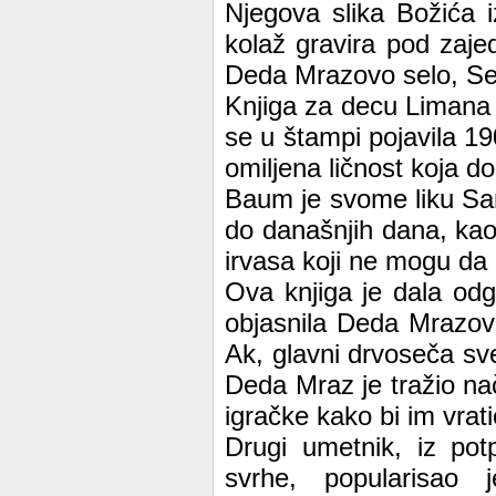
Njegova slika Božića 
kolaž gravira pod zaje
Deda Mrazovo selo, Se
Knjiga za decu Limana
se u štampi pojavila 
omiljena ličnost koja d
Baum je svome liku San
do današnjih dana, kao
irvasa koji ne mogu da 
Ova knjiga je dala odg
objasnila Deda Mrazove
Ak, glavni drvoseča sv
Deda Mraz je tražio nač
igračke kako bi im vra
Drugi umetnik, iz pot
svrhe, popularisao