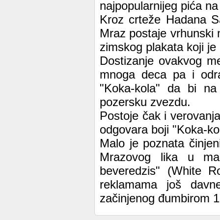
najpopularnijeg pića na
Kroz crteže Hadana Sa
Mraz postaje vrhunski
zimskog plakata koji je
Dostizanje ovakvog me
mnoga deca pa i odras
"Koka-kola" da bi na 
pozersku zvezdu.
Postoje čak i verovanj
odgovara boji "Koka-ko
Malo je poznata činjen
Mrazovog lika u mar
beveredzis" (White Ro
reklamama još davne
začinjenog đumbirom 1