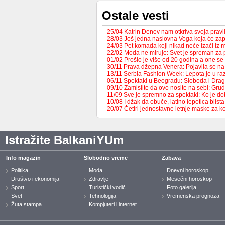
Ostale vesti
25/04 Katrin Denev nam otkriva svoja prav
28/03 Još jedna naslovna Voga koja će zap
24/03 Pet komada koji nikad neće izaći iz
22/02 Moda ne miruje: Svet je spreman za
01/02 Prošlo je više od 20 godina a one s
30/11 Prava džepna Venera: Pojavila se 
13/11 Serbia Fashion Week: Lepota je u raz
06/11 Spektakl u Beogradu: Sloboda i Dr
09/10 Zamislite da ovo nosite na sebi: Gru
11/09 Sve je spremno za spektakl: Ko je d
10/08 I džak da obuče, latino lepotica blista
20/07 Četiri jednostavne letnje maske za k
Istražite BalkaniYUm
Info magazin
Slobodno vreme
Zabava
Politika
Moda
Dnevni horoskop
Društvo i ekonomija
Zdravlje
Mesečni horoskop
Sport
Turistički vodič
Foto galerija
Svet
Tehnologija
Vremenska prognoza
Žuta stampa
Kompjuteri i internet