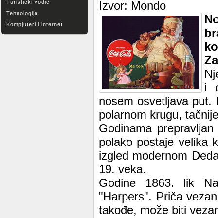
Turistički vodič
Izvor: Mondo
Tehnologija
No
Kompjuteri i internet
br
ko
Za
Nj
i 
nosem osvetljava put.
polarnom krugu, tačnije
Godinama prepravljan i
polako postaje velika 
izgled modernom Deda 
19. veka.
Godine 1863. lik Na
"Harpers". Priča veza
takođe, može biti veza