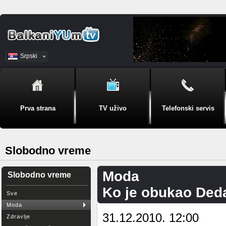
Srpski
BiH
Prva strana
TV uživo
Telefonski servis
Slobodno vreme
Moda
Slobodno vreme
Ko je obukao Ded
Sve
Moda
31.12.2010. 12:00
Zdravlje