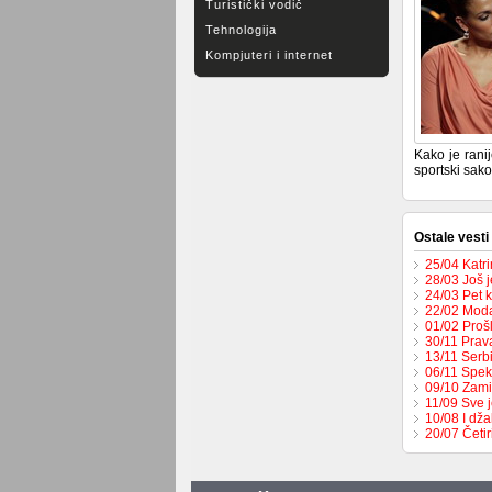
Turistički vodič
Tehnologija
Kompjuteri i internet
Kako je ranij
sportski sako
Ostale vesti
25/04 Katr
28/03 Još 
24/03 Pet 
22/02 Moda
01/02 Proš
30/11 Prav
13/11 Serbi
06/11 Spek
09/10 Zami
11/09 Sve 
10/08 I dža
20/07 Četi