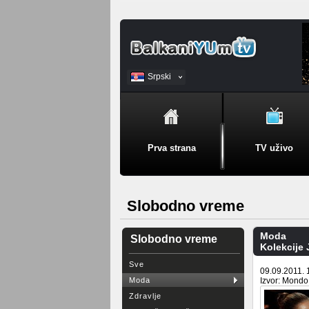
Srpski
BiH
Prva strana
TV uživo
Slobodno vreme
Moda
Slobodno vreme
Kolekcije 
Sve
09.09.2011. 
Moda
Izvor: Mondo
Zdravlje