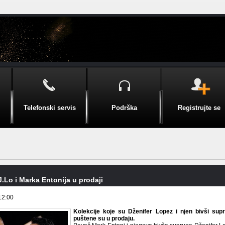
Telefonski servis
Podrška
Registrujte se
J.Lo i Marka Entonija u prodaji
12:00
Kolekcije koje su Dženifer Lopez i njen bivši sup
puštene su u prodaju.