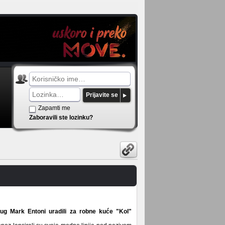
Prijavite se
Zapamti me
Zaboravili ste lozinku?
rug Mark Entoni uradili za robne kuće "Kol"