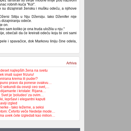
pez lansirali su svoje modne linije pod nazivom
anac robnih kuća "Kol".
o su dizajnirali žensku i mušku odeću, a njihove
žersi Sitiju u Nju Džersiju. Iako Dženifer nije
a dizajniranju odeće.
je on.
eo sam koliko je ona truda uložila u nju."
ije, obećali da će kreirati odeću koju bi oni sami
ipele i spavaćice, dok Markovu liniju čine odela,
Arhiva
 deset najlepših žena na svetu
k imati super frizuru!
Tonirana krema ili puder?
ma puno pravo da ponese ovakvu…
30 sekundi da osvoji ceo svet,…
dijamante i kristale: Rijana…
: Svet je 'poludeo' za ovim…
i, lepršavi i elegantni kaputi
aviji izgled
erke - tako ležerne, a seksi
vetom: Četvrto veče Nedelje mode…
ma uvek ćete izgledati kao milion…