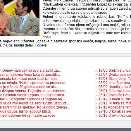
Pevač Mark Entoni i njegova bivša supruga Dženifer Lo
"Mark Entoni kolekcija" i "Dženifer Lopez kolekcija" za l
Dženifer i njen bivši suprug udružili su snage i zajedn
kolekcije pojavile su se u prodaji u sredu.
Entoni je predstavio kolekcije u robnoj kući "Kol" u D
prisustvovala događaju, on je izjavio da su sarađivali n
"Uvek sam poštovao njeno mišljenje i ona moje", rekao 
"Veoma sam srećan što je izašla njena modna linija i vid
Bivši supružnici su, kada su najavili da rade ove kolekc
nosili.
e najavljeno Dženifer Lopez je dizajnirala sportsku odeću, haljine, torbe, nakit, c
i, majce, modni detalji i cipele.
in Denev nam otkriva svoja pravila za…
18/05 Srpkinje u top
jedna naslovna Voga koja će zapaliti…
27/04 Ovako ćete uve
komada koji nikad neće izaći iz mode
30/03 Šta je bolje: 
 ne miruje: Svet je spreman za promenu!
23/02 Irina Šajk i
lo je više od 20 godina a one se nisu…
06/02 Uspela je za 
a džepna Venera: Pojavila se na crvenom…
26/01 Zaboravite na 
a Fashion Week: Lepota je u raznolikosti
26/12 Osvojiće i vas
takl u Beogradu: Sloboda i Dragana na…
15/12 U modi su širok
slite da ovo nosite na sebi: Grudi utegnute…
28/11 Tri trika za mrš
je spremno za spektakl: Ko je dobio zeleno…
17/11 Pocepane farm
k da obuče, latino lepotica blista
27/10 U korak sa s
ri jednostavne letnje maske za kosu
20/10 U ovim krpica