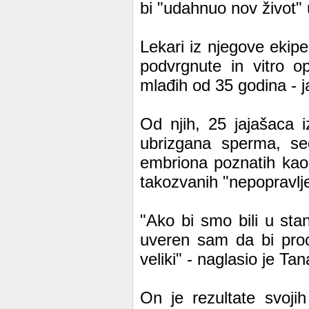
bi "udahnuo nov život" 
Lekari iz njegove ekipe
podvrgnute in vitro o
mlađih od 35 godina - ja
Od njih, 25 jajašaca 
ubrizgana sperma, sed
embriona poznatih kao
takozvanih "nepopravlje
"Ako bi smo bili u sta
uveren sam da bi proc
veliki" - naglasio je Ta
On je rezultate svoji