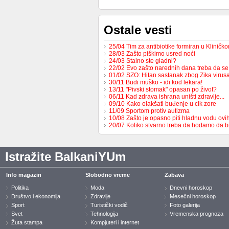
Ostale vesti
25/04 Tim za antibiotike formiran u Kliničk
28/03 Zašto piškimo usred noći
24/03 Stalno ste gladni?
22/02 Evo zašto narednih dana treba da se 
01/02 SZO: Hitan sastanak zbog Zika virus
30/11 Budi muško - idi kod lekara!
13/11 "Pivski stomak" opasan po život?
06/11 Kad zdrava ishrana uništi zdravlje...
09/10 Kako olakšati buđenje u cik zore
11/09 Sportom protiv autizma
10/08 Zašto je opasno piti hladnu vodu ovi
20/07 Koliko stvarno treba da hodamo da b
Istražite BalkaniYUm
Info magazin
Slobodno vreme
Zabava
Politika
Moda
Dnevni horoskop
Društvo i ekonomija
Zdravlje
Mesečni horoskop
Sport
Turistički vodič
Foto galerija
Svet
Tehnologija
Vremenska prognoza
Žuta stampa
Kompjuteri i internet