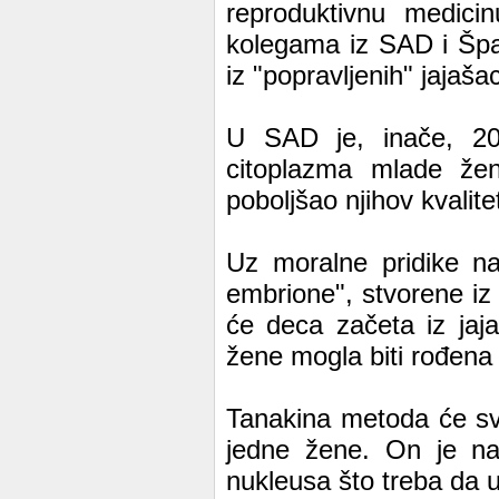
reproduktivnu medici
kolegama iz SAD i Špa
iz "popravljenih" jajaš
U SAD je, inače, 200
citoplazma mlade žen
poboljšao njihov kvalite
Uz moralne pridike na 
embrione", stvorene iz 
će deca začeta iz jaj
žene mogla biti rođena s
Tanakina metoda će sva
jedne žene. On je na
nukleusa što treba da u