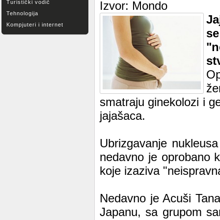
Turistički vodič
Izvor: Mondo
Tehnologija
Ja
Kompjuteri i internet
se
"n
st
Op
že
smatraju ginekolozi i ge
jajašaca.
Ubrizgavanje nukleusa
nedavno je oprobano k
koje izaziva "neispravn
Nedavno je Acuši Tanak
Japanu, sa grupom sar