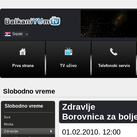
Srpski
BiH
Prva strana
TV uživo
Telefonski servis
Slobodno vreme
Zdravlje
Slobodno vreme
Borovnica za bolj
Sve
Moda
01.02.2010. 12:00
Zdravlje