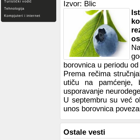
Turistički vodič
Izvor: Blic
Tehnologija
Is
Kompjuteri i internet
k
re
os
Na
go
borovnica u periodu o
Prema rečima stručnjak
utiču na pamćenje, b
usporavanje neurodegen
U septembru su već obj
unos borovnica povezan
Ostale vesti