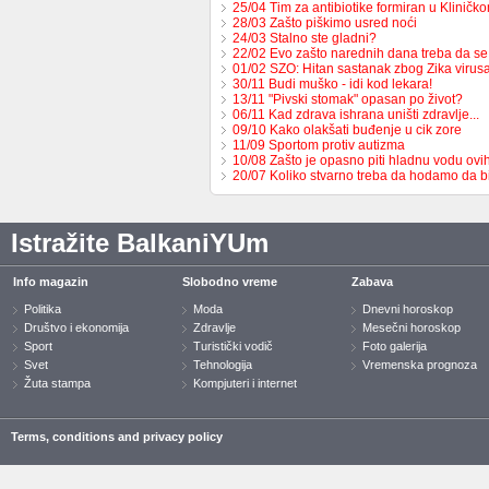
25/04 Tim za antibiotike formiran u Kliničk
28/03 Zašto piškimo usred noći
24/03 Stalno ste gladni?
22/02 Evo zašto narednih dana treba da se 
01/02 SZO: Hitan sastanak zbog Zika virus
30/11 Budi muško - idi kod lekara!
13/11 "Pivski stomak" opasan po život?
06/11 Kad zdrava ishrana uništi zdravlje...
09/10 Kako olakšati buđenje u cik zore
11/09 Sportom protiv autizma
10/08 Zašto je opasno piti hladnu vodu ovi
20/07 Koliko stvarno treba da hodamo da b
Istražite BalkaniYUm
Info magazin
Slobodno vreme
Zabava
Politika
Moda
Dnevni horoskop
Društvo i ekonomija
Zdravlje
Mesečni horoskop
Sport
Turistički vodič
Foto galerija
Svet
Tehnologija
Vremenska prognoza
Žuta stampa
Kompjuteri i internet
Terms, conditions and privacy policy