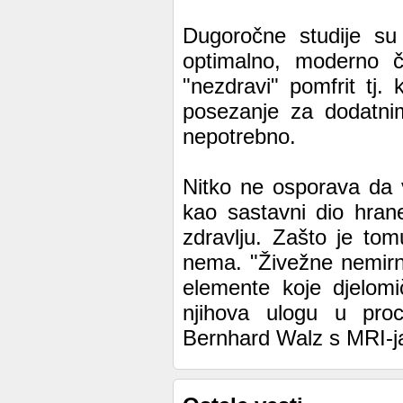
Dugoročne studije su
optimalno, moderno č
"nezdravi" pomfrit tj.
posezanje za dodatni
nepotrebno.
Nitko ne osporava da v
kao sastavni dio hra
zdravlju. Zašto je to
nema. "Živežne nemirn
elemente koje djelom
njihova ulogu u pro
Bernhard Walz s MRI-j