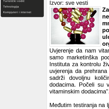
Turistički vodič
Izvor: sve vesti
Tehnologija
Za
Kompjuteri i internet
n
mn
po
u
or
Uvjerenje da nam vitam
samo marketinška pod
Instituta za kontrolu 
uvjerenja da prehrana 
sadrži dovoljnu količ
dodacima. Počeli su v
vitaminskim dodacima"
Međutim testiranja na l