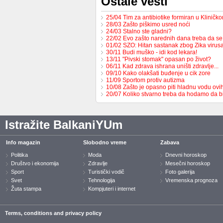
Ostale vesti
25/04 Tim za antibiotike formiran u Kliničk
28/03 Zašto piškimo usred noći
24/03 Stalno ste gladni?
22/02 Evo zašto narednih dana treba da se 
01/02 SZO: Hitan sastanak zbog Zika virus
30/11 Budi muško - idi kod lekara!
13/11 "Pivski stomak" opasan po život?
06/11 Kad zdrava ishrana uništi zdravlje...
09/10 Kako olakšati buđenje u cik zore
11/09 Sportom protiv autizma
10/08 Zašto je opasno piti hladnu vodu ovi
20/07 Koliko stvarno treba da hodamo da b
Istražite BalkaniYUm
Info magazin
Slobodno vreme
Zabava
Politika
Moda
Dnevni horoskop
Društvo i ekonomija
Zdravlje
Mesečni horoskop
Sport
Turistički vodič
Foto galerija
Svet
Tehnologija
Vremenska prognoza
Žuta stampa
Kompjuteri i internet
Terms, conditions and privacy policy