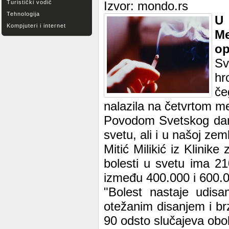
Turistički vodič
Izvor: mondo.rs
Tehnologija
U 
Kompjuteri i internet
M
op
Sv
hr
če
nalazila na četvrtom me
Povodom Svetskog dana
svetu, ali i u našoj zem
Mitić Milikić iz Klinik
bolesti u svetu ima 21
između 400.000 i 600.0
"Bolest nastaje udisa
otežanim disanjem i b
90 odsto slučajeva obole