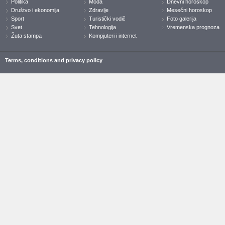
Politika
Moda
Dnevni horoskop
Društvo i ekonomija
Zdravlje
Mesečni horoskop
Sport
Turistički vodič
Foto galerija
Svet
Tehnologija
Vremenska prognoza
Žuta stampa
Kompjuteri i internet
Terms, conditions and privacy policy