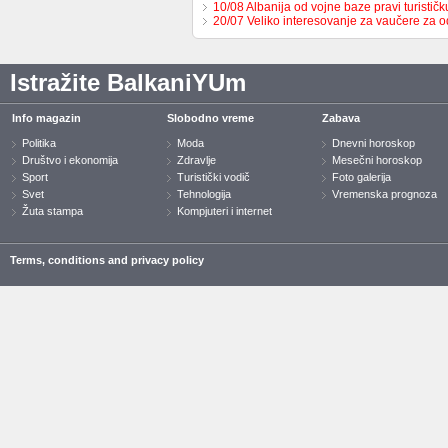
10/08 Albanija od vojne baze pravi turističk
20/07 Veliko interesovanje za vaučere za
Istražite BalkaniYUm
Info magazin
Slobodno vreme
Zabava
Politika
Moda
Dnevni horoskop
Društvo i ekonomija
Zdravlje
Mesečni horoskop
Sport
Turistički vodič
Foto galerija
Svet
Tehnologija
Vremenska prognoza
Žuta stampa
Kompjuteri i internet
Terms, conditions and privacy policy