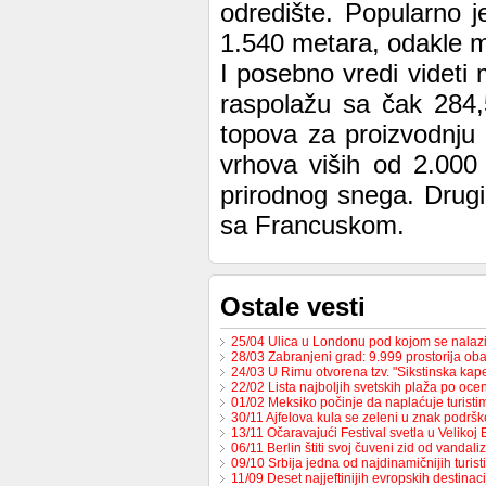
odredište. Popularno j
1.540 metara, odakle m
I posebno vredi videti 
raspolažu sa čak 284,
topova za proizvodnju
vrhova viših od 2.000 
prirodnog snega. Drugi
sa Francuskom.
Ostale vesti
25/04 Ulica u Londonu pod kojom se nalaz
28/03 Zabranjeni grad: 9.999 prostorija ob
24/03 U Rimu otvorena tzv. "Sikstinska ka
22/02 Lista najboljih svetskih plaža po oceni
01/02 Meksiko počinje da naplaćuje turist
30/11 Ajfelova kula se zeleni u znak podrš
13/11 Očaravajući Festival svetla u Velikoj B
06/11 Berlin štiti svoj čuveni zid od vandal
09/10 Srbija jedna od najdinamičnijih turis
11/09 Deset najjeftinijih evropskih destinaci