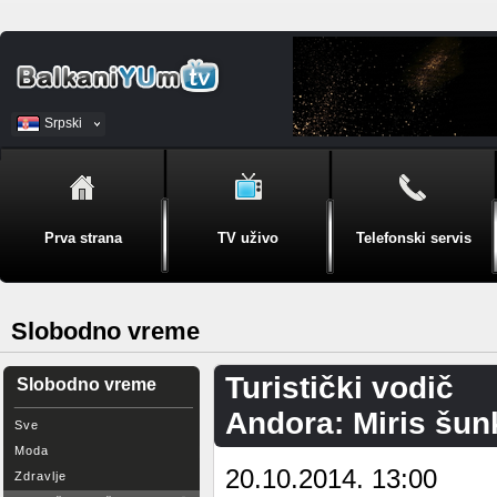
Srpski
BiH
Prva strana
TV uživo
Telefonski servis
Slobodno vreme
Turistički vodič
Slobodno vreme
Andora: Miris šun
Sve
Moda
20.10.2014. 13:00
Zdravlje