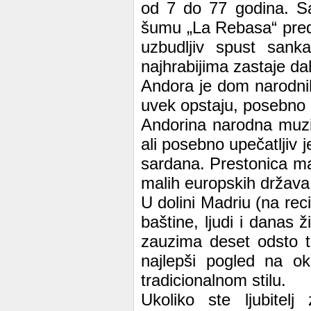
od 7 do 77 godina. S
šumu „La Rebasa“ predst
uzbudljiv spust sank
najhrabijima zastaje da
Andora je dom narodnih
uvek opstaju, posebno u
Andorina narodna muzi
ali posebno upečatljiv j
sardana. Prestonica ma
malih europskih država
U dolini Madriu (na reci
baštine, ljudi i danas 
zauzima deset odsto te
najlepši pogled na ok
tradicionalnom stilu.
Ukoliko ste ljubitelj