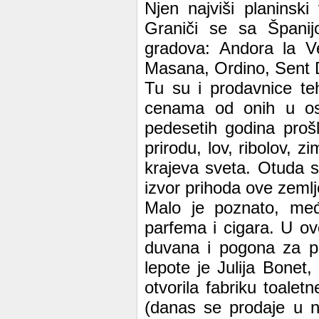
Njen najviši planinsk
Graniči se sa Španij
gradova: Andora la Ve
Masana, Ordino, Sent Dj
Tu su i prodavnice te
cenama od onih u os
pedesetih godina prošlo
prirodu, lov, ribolov, z
krajeva sveta. Otuda s
izvor prihoda ove zeml
Malo je poznato, međ
parfema i cigara. U ov
duvana i pogona za pra
lepote je Julija Bonet
otvorila fabriku toalet
(danas se prodaje u n