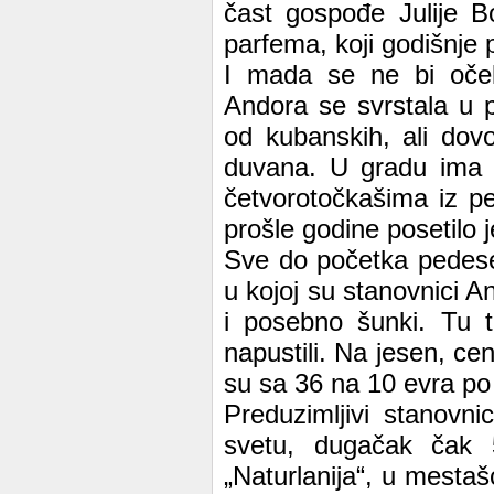
čast gospođe Julije B
parfema, koji godišnje p
I mada se ne bi oček
Andora se svrstala u p
od kubanskih, ali dov
duvana. U gradu ima 
četvorotočkašima iz p
prošle godine posetilo 
Sve do početka pedeset
u kojoj su stanovnici A
i posebno šunki. Tu tr
napustili. Na jesen, ce
su sa 36 na 10 evra po
Preduzimljivi stanovni
svetu, dugačak čak
„Naturlanija“, u mestaš