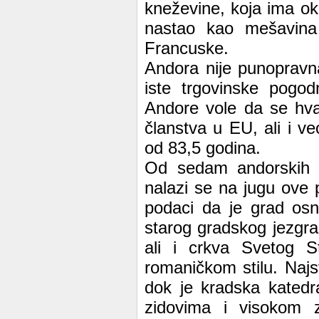
kneževine, koja ima ok
nastao kao mešavina 
Francuske.
Andora nije punopravna
iste trgovinske pogod
Andore vole da se hva
članstva u EU, ali i 
od 83,5 godina.
Od sedam andorskih na
nalazi se na jugu ove p
podaci da je grad os
starog gradskog jezgra
ali i crkva Svetog 
romaničkom stilu. Najs
dok je kradska katedra
zidovima i visokom zv