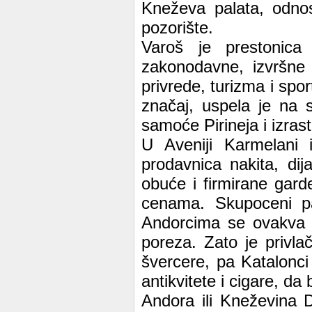
Kneževa palata, odnos
pozorište.
Varoš je prestonica
zakonodavne, izvršne i
privrede, turizma i spor
značaj, uspela je na 
samoće Pirineja i izraste
U Aveniji Karmelani i
prodavnica nakita, dij
obuće i firmirane gard
cenama. Skupoceni p
Andorcima se ovakva vr
poreza. Zato je privla
švercere, pa Katalonci
antikvitete i cigare, da 
Andora ili Kneževina 