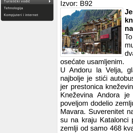
Turistički vodič
Izvor: B92
Tehnologija
J
Kompjuteri i internet
kn
na
To
mu
dv
osećate usamljenim.
U Andoru la Velja, gl
najbolje je stići auto
jer prestonica kneževi
Kneževina Andora je 
poveljom dodelio zemlj
Mavara. Suverenitet na
su na kraju Katalonci 
zemlji od samo 468 kvad