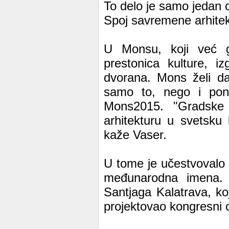
To delo je samo jedan 
Spoj savremene arhitekt
U Monsu, koji već 
prestonica kulture, i
dvorana. Mons želi da
samo to, nego i pono
Mons2015. "Gradske 
arhitekturu u svetsku
kaže Vaser.
U tome je učestvovalo v
međunarodna imena. P
Santjaga Kalatrava, ko
projektovao kongresni c