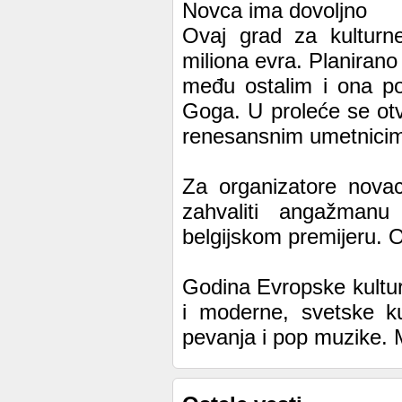
Novca ima dovoljno
Ovaj grad za kulturn
miliona evra. Planirano
među ostalim i ona po
Goga. U proleće se ot
renesansnim umetnici
Za organizatore nova
zahvaliti angažmanu
belgijskom premijeru. O
Godina Evropske kultu
i moderne, svetske ku
pevanja i pop muzike. M