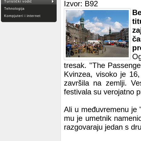
Turistički vodič
Izvor: B92
Tehnologija
Be
Kompjuteri i internet
ti
za
ča
pr
Og
tresak. "The Passenge
Kvinzea, visoko je 16
završila na zemlji. Ve
festivala su verojatno p
Ali u međuvremenu je "
mu je umetnik namenio.
razgovaraju jedan s drug