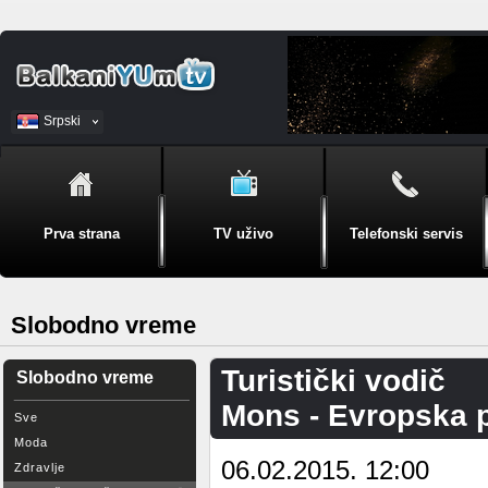
Srpski
BiH
Prva strana
TV uživo
Telefonski servis
Slobodno vreme
Turistički vodič
Slobodno vreme
Mons - Evropska p
Sve
Moda
06.02.2015. 12:00
Zdravlje