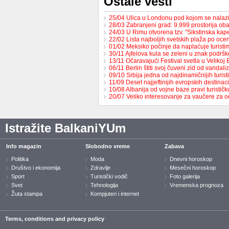
Ostale vesti
25/04 Ulica u Londonu pod kojom se nalaz
28/03 Zabranjeni grad: 9.999 prostorija ob
24/03 U Rimu otvorena tzv. "Sikstinska ka
22/02 Lista najboljih svetskih plaža po oceni
01/02 Meksiko počinje da naplaćuje turist
30/11 Ajfelova kula se zeleni u znak podrš
13/11 Očaravajući Festival svetla u Velikoj B
06/11 Berlin štiti svoj čuveni zid od vandal
09/10 Srbija jedna od najdinamičnijih turis
11/09 Deset najjeftinijih evropskih destinaci
10/08 Albanija od vojne baze pravi turističk
20/07 Veliko interesovanje za vaučere za
Istražite BalkaniYUm
Info magazin
Slobodno vreme
Zabava
Politika
Moda
Dnevni horoskop
Društvo i ekonomija
Zdravlje
Mesečni horoskop
Sport
Turistički vodič
Foto galerija
Svet
Tehnologija
Vremenska prognoza
Žuta stampa
Kompjuteri i internet
Terms, conditions and privacy policy