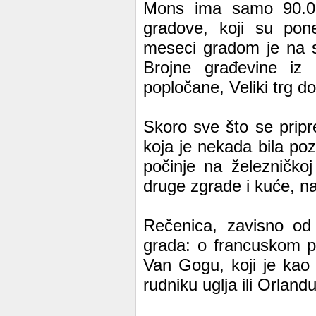
Mons ima samo 90.00
gradove, koji su pone
meseci gradom je na s
Brojne građevine iz 
popločane, Veliki trg do
Skoro sve što se prip
koja je nekada bila poz
počinje na železničkoj
druge zgrade i kuće, na
Rečenica, zavisno od
grada: o francuskom pe
Van Gogu, koji je kao
rudniku uglja ili Orla