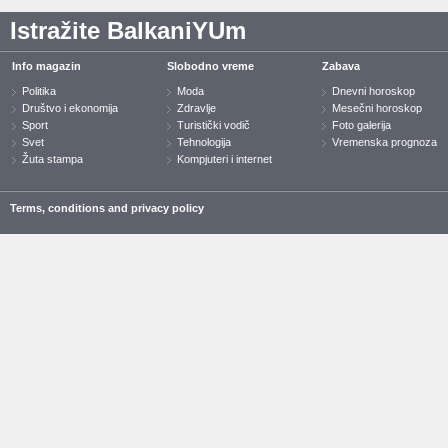
Istražite BalkaniYUm
Info magazin
Slobodno vreme
Zabava
Politika
Moda
Dnevni horoskop
Društvo i ekonomija
Zdravlje
Mesečni horoskop
Sport
Turistički vodič
Foto galerija
Svet
Tehnologija
Vremenska prognoza
Žuta stampa
Kompjuteri i internet
Terms, conditions and privacy policy