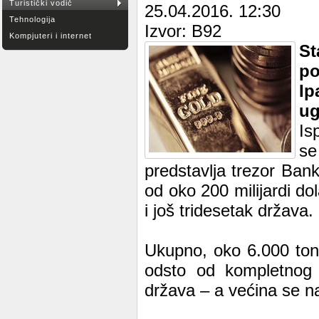
Turistički vodič
25.04.2016. 12:30
Tehnologija
Izvor: B92
Kompjuteri i internet
St
po
Ip
ug
Is
se
predstavlja trezor Ba
od oko 200 milijardi do
i još tridesetak država.
Ukupno, oko 6.000 ton
odsto od kompletnog z
država – a većina se n