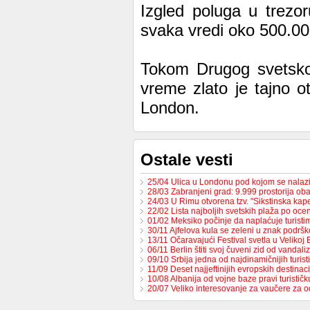
Izgled poluga u trezor
svaka vredi oko 500.00
Tokom Drugog svetskog 
vreme zlato je tajno o
London.
Ostale vesti
25/04 Ulica u Londonu pod kojom se nalaz
28/03 Zabranjeni grad: 9.999 prostorija ob
24/03 U Rimu otvorena tzv. "Sikstinska ka
22/02 Lista najboljih svetskih plaža po oceni
01/02 Meksiko počinje da naplaćuje turist
30/11 Ajfelova kula se zeleni u znak podrš
13/11 Očaravajući Festival svetla u Velikoj B
06/11 Berlin štiti svoj čuveni zid od vandal
09/10 Srbija jedna od najdinamičnijih turis
11/09 Deset najjeftinijih evropskih destinaci
10/08 Albanija od vojne baze pravi turističk
20/07 Veliko interesovanje za vaučere za