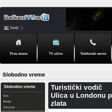
Srpski
BiH
Prva strana
TV uživo
Telefonski servis
Slobodno vreme
Turistički vodič
Slobodno vreme
Ulica u Londonu p
Sve
zlata
Moda
Zdravlje