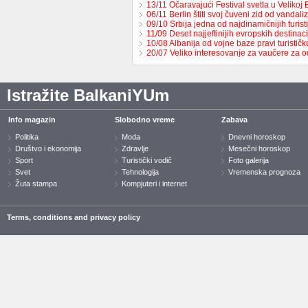
13/11 Očaravajući Festival svetla u Velikoj B
06/11 Berlin štiti svoj čuveni zid od vandal
09/10 Srbija jedna od najdinamičnijih turis
11/09 Deset najjeftinijih evropskih destinaci
10/08 Albanija od vojne baze pravi turističk
20/07 Veliko interesovanje za vaučere za
Istražite BalkaniYUm
Info magazin
Slobodno vreme
Zabava
Politika
Moda
Dnevni horoskop
Društvo i ekonomija
Zdravlje
Mesečni horoskop
Sport
Turistički vodič
Foto galerija
Svet
Tehnologija
Vremenska prognoza
Žuta stampa
Kompjuteri i internet
Terms, conditions and privacy policy