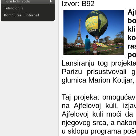
Turistički vodič
Izvor: B92
Tehnologija
Aj
Kompjuteri i internet
bo
kl
ko
r
po
Lansiranju tog projek
Parizu prisustvovali
glumica Marion Kotijar,
Taj projekat omogućav
na Ajfelovoj kuli, iz
Ajfelovoj kuli moći da
njegovog srca, a nakon
u sklopu programa pošu