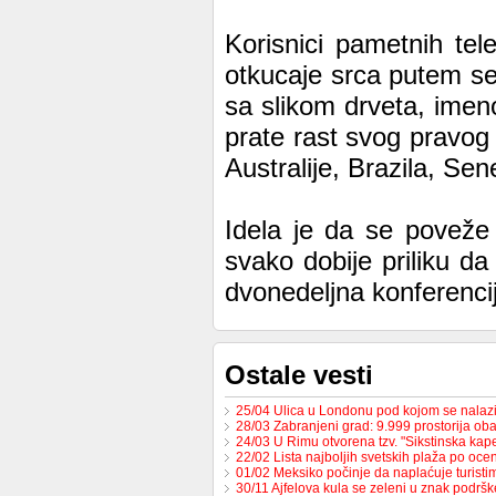
Korisnici pametnih tel
otkucaje srca putem sen
sa slikom drveta, ime
prate rast svog pravog
Australije, Brazila, Se
Idela je da se poveže v
svako dobije priliku da
dvonedeljna konferencija
Ostale vesti
25/04 Ulica u Londonu pod kojom se nalaz
28/03 Zabranjeni grad: 9.999 prostorija ob
24/03 U Rimu otvorena tzv. "Sikstinska ka
22/02 Lista najboljih svetskih plaža po oceni
01/02 Meksiko počinje da naplaćuje turist
30/11 Ajfelova kula se zeleni u znak podrš