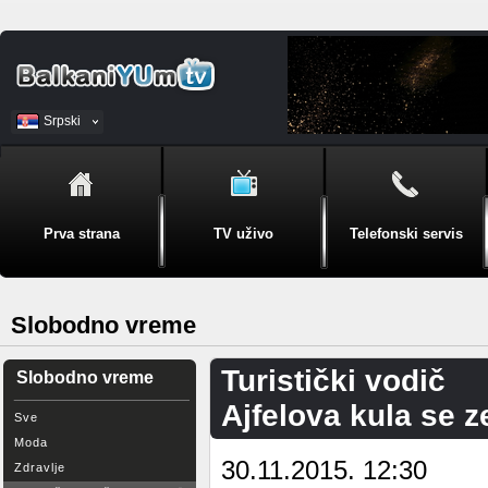
Srpski
BiH
Prva strana
TV uživo
Telefonski servis
Slobodno vreme
Turistički vodič
Slobodno vreme
Ajfelova kula se 
Sve
Moda
30.11.2015. 12:30
Zdravlje