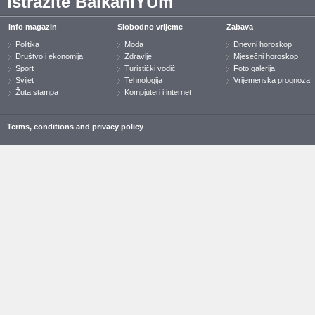
Istražite BalkaniYUm
Info magazin
Slobodno vrijeme
Zabava
Politika
Moda
Dnevni horoskop
Društvo i ekonomija
Zdravlje
Mjesečni horoskop
Sport
Turistički vodič
Foto galerija
Svijet
Tehnologija
Vrijemenska prognoza
Žuta stampa
Kompjuteri i internet
Terms, conditions and privacy policy