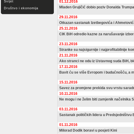
Svijet
01.12.2016
Mladen Grujičić dobio poziv Donalda Trump
Društvo i ekonomija
29.11.2016
Otkazan sastanak Izetbegovića i Ahmetović
25.11.2016
CIK BiH odredio kazne za narušavanje izbor
23.11.2016
Stranke su najsigurnije i najprofitabilnije k
21.11.2016
Ako stranci ne odu iz Ustavnog suda BiH, bl
17.11.2016
Bavit ću se više Evropom i budućnošću, a 
15.11.2016
Savez za promjene prekida svu vrstu sara
10.11.2016
Ne mogu i ne želim biti zamjenik načelnika 
03.11.2016
Sastanak političkih lidera u Predsjedništvu 
01.11.2016
Milorad Dodik boravi u posjeti Kini