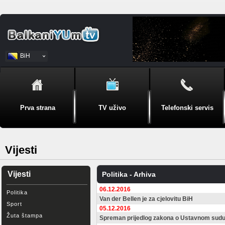
BiH
Srpski
Prva strana
TV uživo
Telefonski servis
Vijesti
Vijesti
Politika - Arhiva
06.12.2016
Politika
Van der Bellen je za cjelovitu BiH
Sport
05.12.2016
Žuta štampa
Spreman prijedlog zakona o Ustavnom sudu