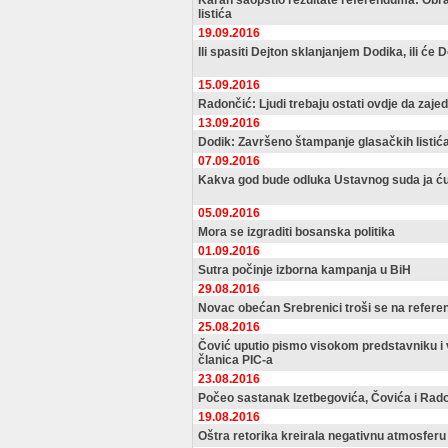
Karan saopštio rezultate referenduma: Obr
listića
19.09.2016
Ili spasiti Dejton sklanjanjem Dodika, ili će 
15.09.2016
Radončić: Ljudi trebaju ostati ovdje da zaj
13.09.2016
Dodik: Završeno štampanje glasačkih listić
07.09.2016
Kakva god bude odluka Ustavnog suda ja ću j
05.09.2016
Mora se izgraditi bosanska politika
01.09.2016
Sutra počinje izborna kampanja u BiH
29.08.2016
Novac obećan Srebrenici troši se na refer
25.08.2016
Čović uputio pismo visokom predstavniku i
članica PIC-a
23.08.2016
Počeo sastanak Izetbegovića, Čovića i Rad
19.08.2016
Oštra retorika kreirala negativnu atmosferu