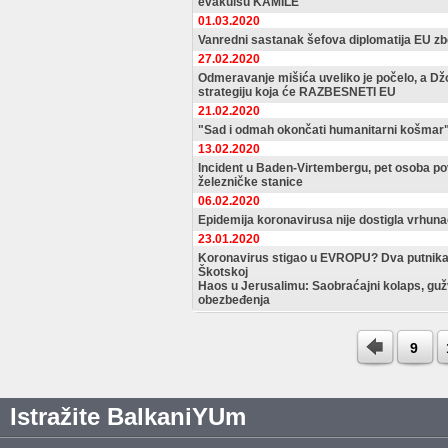
evakuišu KAMILE
01.03.2020
Vanredni sastanak šefova diplomatija EU zbo
27.02.2020
Odmeravanje mišića uveliko je počelo, a Dž
strategiju koja će RAZBESNETI EU
21.02.2020
"Sad i odmah okončati humanitarni košmar
13.02.2020
Incident u Baden-Virtembergu, pet osoba p
železničke stanice
06.02.2020
Epidemija koronavirusa nije dostigla vrhun
23.01.2020
Koronavirus stigao u EVROPU? Dva putnika iz
Škotskoj
Haos u Jerusalimu: Saobraćajni kolaps, gu
obezbeđenja
9
Istražite BalkaniYUm