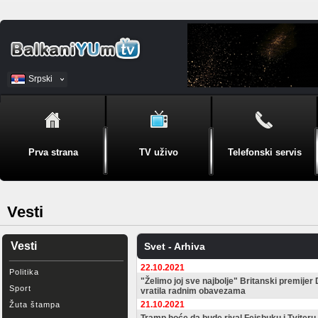
Srpski
BiH
Prva strana
TV uživo
Telefonski servis
Vesti
Vesti
Svet - Arhiva
22.10.2021
Politika
"Želimo joj sve najbolje" Britanski premijer
Sport
vratila radnim obavezama
21.10.2021
Žuta štampa