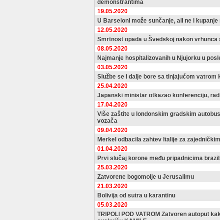
demonstrantima
19.05.2020
U Barseloni može sunčanje, ali ne i kupanj
12.05.2020
Smrtnost opada u Švedskoj nakon vrhunca 
08.05.2020
Najmanje hospitalizovanih u Njujorku u posle
03.05.2020
Službe se i dalje bore sa tinjajućom vatrom 
25.04.2020
Japanski ministar otkazao konferenciju, ra
17.04.2020
Više zaštite u londonskim gradskim autobus
vozača
09.04.2020
Merkel odbacila zahtev Italije za zajednič
01.04.2020
Prvi slučaj korone među pripadnicima brazi
25.03.2020
Zatvorene bogomolje u Jerusalimu
21.03.2020
Bolivija od sutra u karantinu
05.03.2020
TRIPOLI POD VATROM Zatvoren autoput kak