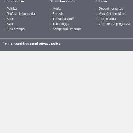
Info magazin
Slobodno vreme
Zabava
Politika
Moda
Dnevni horoskop
Društvo i ekonomija
Zdravlje
Mesečni horoskop
Sport
Turistički vodič
Foto galerija
Svet
Tehnologija
Vremenska prognoza
Žuta stampa
Kompjuteri i internet
Terms, conditions and privacy policy