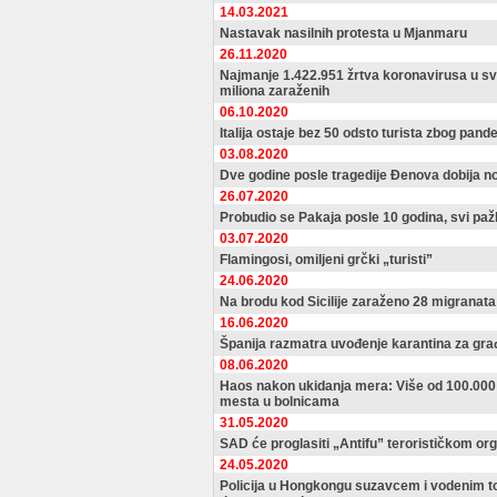
14.03.2021
Nastavak nasilnih protesta u Mjanmaru
26.11.2020
Najmanje 1.422.951 žrtva koronavirusa u sv
miliona zaraženih
06.10.2020
Italija ostaje bez 50 odsto turista zbog pand
03.08.2020
Dve godine posle tragedije Đenova dobija n
26.07.2020
Probudio se Pakaja posle 10 godina, svi pažl
03.07.2020
Flamingosi, omiljeni grčki „turisti”
24.06.2020
Na brodu kod Sicilije zaraženo 28 migranata
16.06.2020
Španija razmatra uvođenje karantina za gra
08.06.2020
Haos nakon ukidanja mera: Više od 100.000
mesta u bolnicama
31.05.2020
SAD će proglasiti „Antifu” terorističkom or
24.05.2020
Policija u Hongkongu suzavcem i vodenim 