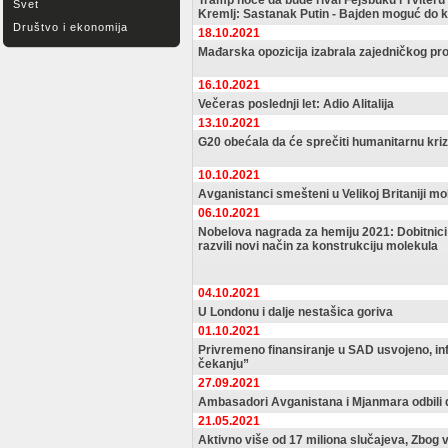
Tramp hoće da bude rival Fejsbuku i Tviteru
Svet
Kremlj: Sastanak Putin - Bajden moguć do k
Društvo i ekonomija
18.10.2021
Mađarska opozicija izabrala zajedničkog pr
16.10.2021
Večeras poslednji let: Adio Alitalija
13.10.2021
G20 obećala da će sprečiti humanitarnu kri
10.10.2021
Avganistanci smešteni u Velikoj Britaniji mo
06.10.2021
Nobelova nagrada za hemiju 2021: Dobitnici 
razvili novi način za konstrukciju molekula
04.10.2021
U Londonu i dalje nestašica goriva
01.10.2021
Privremeno finansiranje u SAD usvojeno, in
čekanju”
27.09.2021
Ambasadori Avganistana i Mjanmara odbili 
21.05.2021
Aktivno više od 17 miliona slučajeva, Zbog 