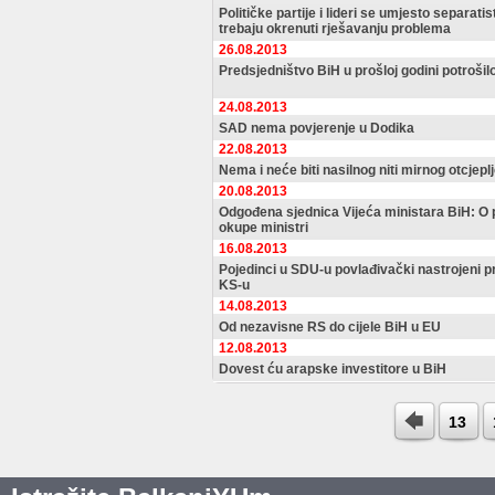
Političke partije i lideri se umjesto separati
trebaju okrenuti rješavanju problema
26.08.2013
Predsjedništvo BiH u prošloj godini potroši
24.08.2013
SAD nema povjerenje u Dodika
22.08.2013
Nema i neće biti nasilnog niti mirnog otcjepl
20.08.2013
Odgođena sjednica Vijeća ministara BiH: O 
okupe ministri
16.08.2013
Pojedinci u SDU-u povlađivački nastrojeni 
KS-u
14.08.2013
Od nezavisne RS do cijele BiH u EU
12.08.2013
Dovest ću arapske investitore u BiH
13