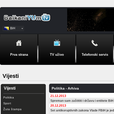
BiH
Srpski
Prva strana
TV uživo
Telefonski servis
Vijesti
Vijesti
Politika - Arhiva
21.12.2013
Politika
Spreman sam zaštititi i državu i entitete BiH
Sport
20.12.2013
Žuta štampa
Set antikoruptivnih zakona Vlade FBiH je je