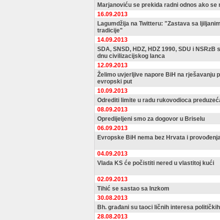
Marjanoviću se prekida radni odnos ako se 
16.09.2013
Lagumdžija na Twitteru: "Zastava sa ljiljanim
tradicije"
14.09.2013
SDA, SNSD, HDZ, HDZ 1990, SDU i NSRzB su 
dnu civilizacijskog lanca
12.09.2013
Želimo uvjerljive napore BiH na rješavanju 
evropski put
10.09.2013
Odrediti limite u radu rukovodioca preduzeć
08.09.2013
Opredijeljeni smo za dogovor u Briselu
06.09.2013
Evropske BiH nema bez Hrvata i provođenja
04.09.2013
Vlada KS će počistiti nered u vlastitoj kući
02.09.2013
Tihić se sastao sa Inzkom
30.08.2013
Bh. građani su taoci ličnih interesa političkih
28.08.2013