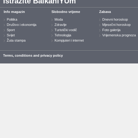
Istražite BalkaniYUm
Info magazin
Slobodno vrijeme
Zabava
Politika
Moda
Dnevni horoskop
Društvo i ekonomija
Zdravlje
Mjesečni horoskop
Sport
Turistički vodič
Foto galerija
Svijet
Tehnologija
Vrijemenska prognoza
Žuta stampa
Kompjuteri i internet
Terms, conditions and privacy policy