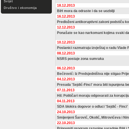
Svijet
18.12.2013
Društvo i ekonomija
BiH mora da odraste i da se uozbilji
16.12.2013
Predloženi antikoruptivni zakoni podstiču ko
12.12.2013
Ponašate se kao narkomani kojima svaki da
10.12.2013
Poslanici razmatraju izvještaj o radu Vlade 
08.12.2013
NSRS postaje zona sumraka
06.12.2013
Bećirović: Iz Predsjedništva nije stigao Prij
04.12.2013
Presuda 'Sejdić-Finci' mora biti ispunjena b
07.11.2013
Hil: Političari moraju odgovarati za korupcij
04.11.2013
SDA blokira dogovor o odluci 'Sejdić - Finci'
24.10.2013
Smijenjeni Šarović, Okolić, Mitrovićeva i Ni
22.10.2013
Pripremiti program razvojne saradnje BiH i 