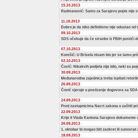
15.10.2013
Radmanović: Samo za Sarajevo popis nije st
11.10.2013
Dobro je da niko definitivno nije odustao od
09.10.2013
SDS očekuje da će stranke iz FBiH postići do
07.10.2013
Komšić: U Briselu nisam bio jer se tamo pr
02.10.2013
Čović: Nikakvih podjela nije bilo, neki su poje
30.09.2013
Međunarodna zajednica treba ispitati retori
26.09.2013
Čović vjeruje u postizanje dogovora sa SDA
24.09.2013
Pred zastupnicima Nacrt zakona o zaštiti prij
22.09.2013
Krije li Vlada Kantona Sarajevo dokumente o
20.09.2013
1. oktobar bi mogao biti zaokret ili sunovrat
18.09.2013