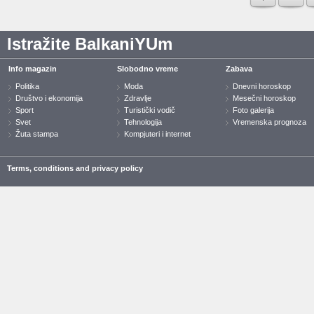
Istražite BalkaniYUm
Info magazin
Slobodno vreme
Zabava
Politika
Moda
Dnevni horoskop
Društvo i ekonomija
Zdravlje
Mesečni horoskop
Sport
Turistički vodič
Foto galerija
Svet
Tehnologija
Vremenska prognoza
Žuta stampa
Kompjuteri i internet
Terms, conditions and privacy policy