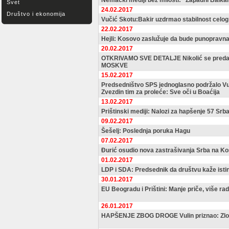
Nemački mediji bez milosti: "Zapadni Balkan 
Svet
24.02.2017
Društvo i ekonomija
Vučić Skotu:Bakir uzdrmao stabilnost celog
22.02.2017
Hejli: Kosovo zaslužuje da bude punopravn
20.02.2017
OTKRIVAMO SVE DETALJE Nikolić se predao
MOSKVE
15.02.2017
Predsedništvo SPS jednoglasno podržalo V
Zvezdin tim za proleće: Sve oči u Boaćija
13.02.2017
Prištinski mediji: Nalozi za hapšenje 57 Srb
09.02.2017
Šešelj: Poslednja poruka Hagu
07.02.2017
Đurić osudio nova zastrašivanja Srba na K
01.02.2017
LDP i SDA: Predsednik da društvu kaže ist
30.01.2017
EU Beogradu i Prištini: Manje priče, više ra
26.01.2017
HAPŠENJE ZBOG DROGE Vulin priznao: Zloup