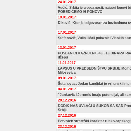
24.01.2017
Vučić: Srbija je u opasnosti, najgori lopovi bi
POBEDIĆEMO IH PONOVO
19.01.2017
Diković: Kfor je odgovoran za bezbednost 
17.01.2017
Stefanović, Vulin i Mali polaznici Visokih st
13.01.2017
POSLANICI KAŽNJENI 348.318 DINARA Radul
džepu
11.01.2017
LAPSUS U PREDSEDNIŠTVU SRBIJE Momčilo 
Miloševića
09.01.2017
Šutanovac: Jedan kandidat je vrhunski inte
04.01.2017
"Janković i Jeremić imaju potencijal, ali sam
29.12.2016
DODIK NAS UVLAČI U SUKOB SA SAD Predsed
Srbije
27.12.2016
Potvrđen strateški karakter rusko-srpskog p
23.12.2016