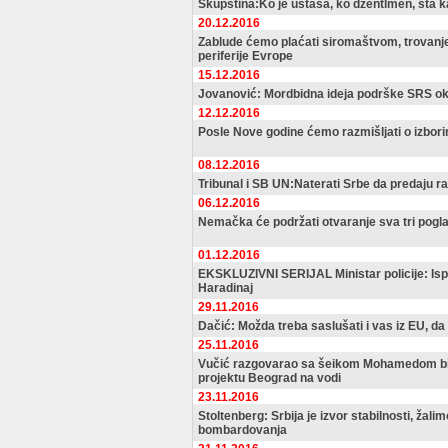
Skupština:Ko je ustaša, ko džentlmen, šta k
20.12.2016
Zablude ćemo plaćati siromaštvom, trovanj
periferije Evrope
15.12.2016
Jovanović: Mordbidna ideja podrške SRS ok
12.12.2016
Posle Nove godine ćemo razmišljati o izbor
08.12.2016
Tribunal i SB UN:Naterati Srbe da predaju ra
06.12.2016
Nemačka će podržati otvaranje sva tri pogla
01.12.2016
EKSKLUZIVNI SERIJAL Ministar policije: Ispi
Haradinaj
29.11.2016
Dačić: Možda treba saslušati i vas iz EU, da 
25.11.2016
Vučić razgovarao sa šeikom Mohamedom bin
projektu Beograd na vodi
23.11.2016
Stoltenberg: Srbija je izvor stabilnosti, ža
bombardovanja