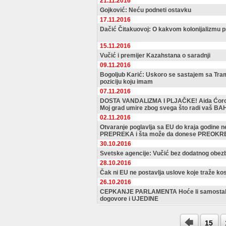
21.11.2016
Gojković: Neću podneti ostavku
17.11.2016
Dačić Čitakuovoj: O kakvom kolonijalizmu p
15.11.2016
Vučić i premijer Kazahstana o saradnji
09.11.2016
Bogoljub Karić: Uskoro se sastajem sa Tram
poziciju koju imam
07.11.2016
DOSTA VANDALIZMA I PLJAČKE! Aida Ćorov
Moj grad umire zbog svega što radi vaš B
02.11.2016
Otvaranje poglavlja sa EU do kraja godine 
PREPREKA i šta može da donese PREOKR
30.10.2016
Svetske agencije: Vučić bez dodatnog obez
28.10.2016
Čak ni EU ne postavlja uslove koje traže ko
26.10.2016
CEPKANJE PARLAMENTA Hoće li samostalni 
dogovore i UJEDINE
15