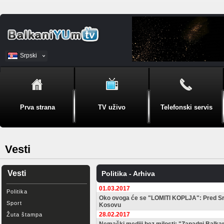
Srpski
BiH
Prva strana
TV uživo
Telefonski servis
Vesti
Vesti
Politika - Arhiva
01.03.2017
Politika
Oko ovoga će se "LOMITI KOPLJA": Pred Srbi
Sport
Kosovu
28.02.2017
Žuta štampa